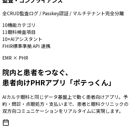
監査・コンプライアンス
全CRUD監査ログ / Passkey認証 / マルチテナント完全分離
10
機能カテゴリ
11
眼科検査項目
10+
AIアシスタント
FHIR
標準準拠 API 連携
EMR × PHR
院内と患者をつなぐ、
患者向けPHRアプリ「ポテっくん」
AIカルテ眼科と同じデータ基盤上で動く患者向けアプリ。予
約・問診・点眼処方・支払いまで、患者と眼科クリニックの
双方向コミュニケーションをリアルタイムに実現します。