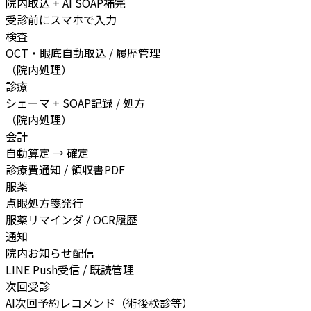
院内取込 + AI SOAP補完
受診前にスマホで入力
検査
OCT・眼底自動取込 / 履歴管理
（院内処理）
診療
シェーマ + SOAP記録 / 処方
（院内処理）
会計
自動算定 → 確定
診療費通知 / 領収書PDF
服薬
点眼処方箋発行
服薬リマインダ / OCR履歴
通知
院内お知らせ配信
LINE Push受信 / 既読管理
次回受診
AI次回予約レコメンド（術後検診等）