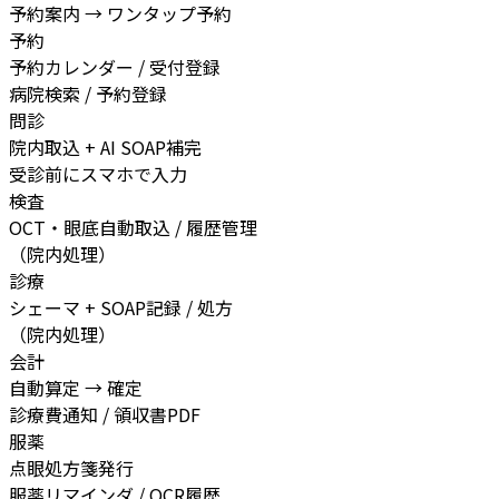
予約案内 → ワンタップ予約
予約
予約カレンダー / 受付登録
病院検索 / 予約登録
問診
院内取込 + AI SOAP補完
受診前にスマホで入力
検査
OCT・眼底自動取込 / 履歴管理
（院内処理）
診療
シェーマ + SOAP記録 / 処方
（院内処理）
会計
自動算定 → 確定
診療費通知 / 領収書PDF
服薬
点眼処方箋発行
服薬リマインダ / OCR履歴