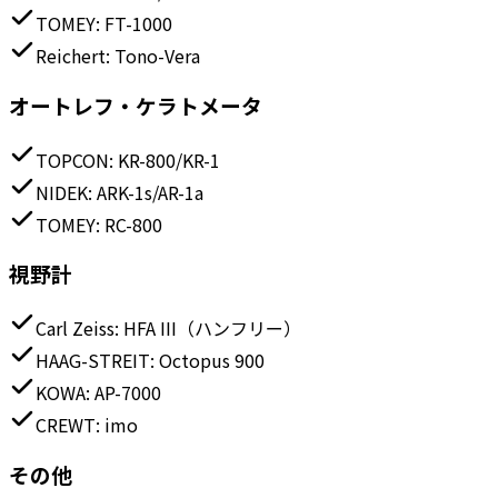
TOMEY
:
FT-1000
Reichert
:
Tono-Vera
オートレフ・ケラトメータ
TOPCON
:
KR-800/KR-1
NIDEK
:
ARK-1s/AR-1a
TOMEY
:
RC-800
視野計
Carl Zeiss
:
HFA III（ハンフリー）
HAAG-STREIT
:
Octopus 900
KOWA
:
AP-7000
CREWT
:
imo
その他